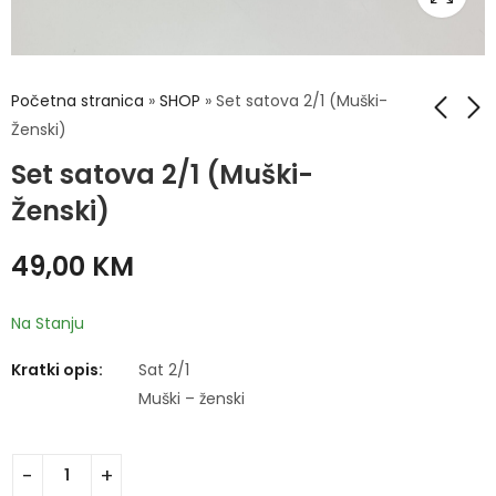
Početna stranica
»
SHOP
»
Set satova 2/1 (Muški-
Ženski)
Set satova 2/1 (Muški-
Muški set 6/1
Set satova 2/1
(Muški-Ženski)
Ženski)
70,00
KM
49,00
KM
49,00
KM
Na Stanju
Kratki opis:
Sat 2/1
Muški – ženski