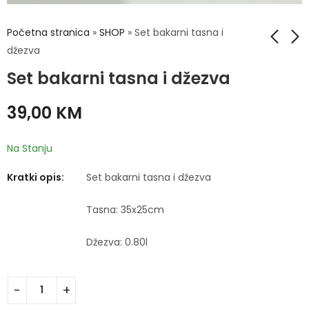
Početna stranica
»
SHOP
»
Set bakarni tasna i
džezva
Set bakarni tasna i džezva
Set bakarni tasna i
Kutija za kruh
džezva
15,00
KM
39,00
KM
43,00
KM
Na Stanju
Kratki opis:
Set bakarni tasna i džezva
Tasna: 35x25cm
Džezva: 0.80l