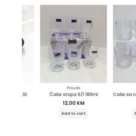
Posuđe
Posuđ
i 3,5l
Čaše stopa 6/1 180ml
12,00
KM
9,00
Add to cart
Add to 