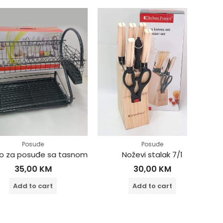
Posuđe
Posuđe
posuđe sa tasnom
Noževi stalak 7/1
Š
,00
KM
30,00
KM
 to cart
Add to cart