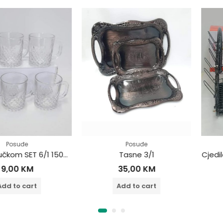
e
Posuđe
Caše sa ručkom SET 6/1 150ml
Tasne 3/1
Cjedilo za 
KM
35,00
KM
35
cart
Add to cart
Add