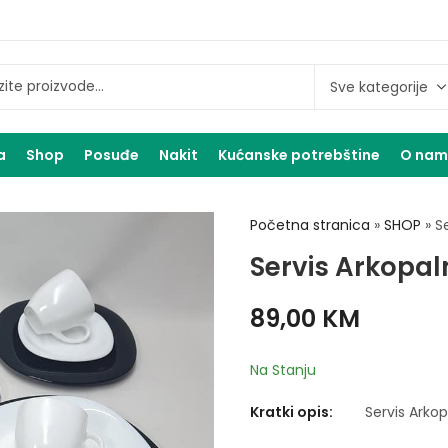
a
Shop
Posuđe
Nakit
Kućanske potrebštine
O na
Početna stranica
»
SHOP
»
Se
Servis Arkopaln
89,00
KM
Na Stanju
Kratki opis:
Servis Arkop