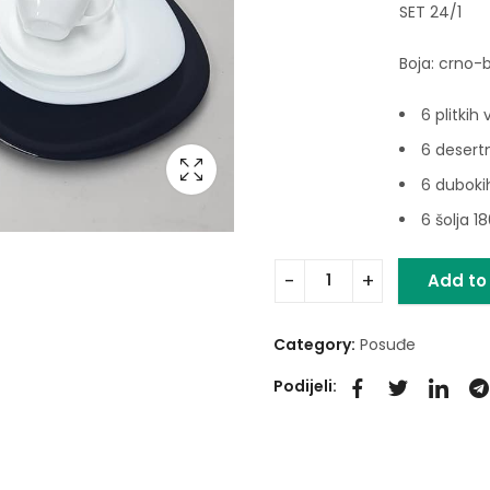
SET 24/1
Boja: crno-b
6 plitkih 
6 desert
6 duboki
6 šolja 1
Add to
Category:
Posuđe
Podijeli: