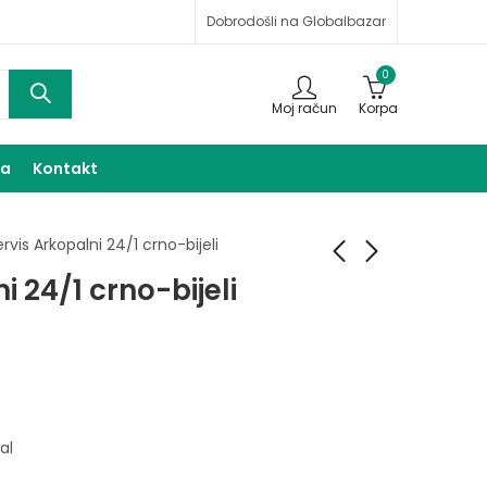
Dobrodošli na Globalbazar
0
Moj račun
Korpa
ma
Kontakt
rvis Arkopalni 24/1 crno-bijeli
i 24/1 crno-bijeli
Sjecko
Šerpe emajliranje 5/1
9,00
39,00
KM
KM
al