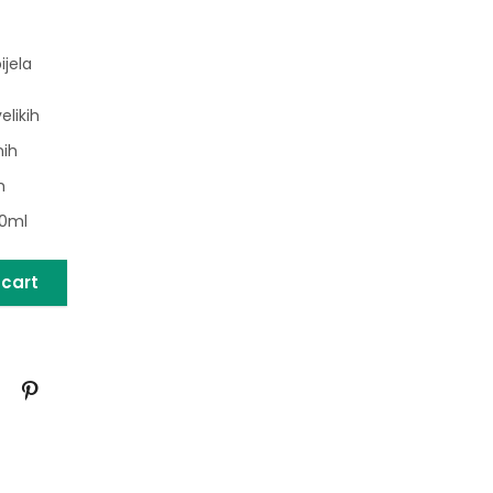
ijela
velikih
nih
h
80ml
 cart