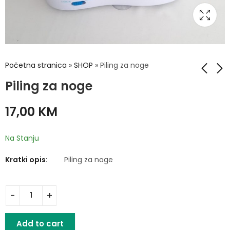
Početna stranica
»
SHOP
»
Piling za noge
Piling za noge
Silikonski pojas za
Električni aspirator
17,00
KM
kupanje
za nos i uši
9,00
33,00
KM
KM
Na Stanju
Kratki opis:
Piling za noge
Add to cart