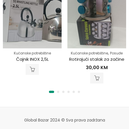
,
Kućanske potrebštine
Kućanske potrebštine
Posuđe
Čajnik INOX 2,5L
Rotirajući stalak za začine
30,00
KM
Global Bazar 2024 © Sva prava zadržana