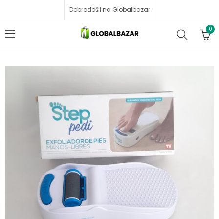
Dobrodošli na Globalbazar
0