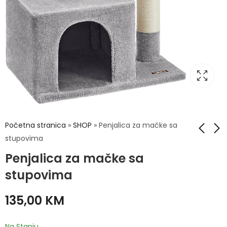
Početna stranica
»
SHOP
»
Penjalica za mačke sa
stupovima
Penjalica za mačke sa
Biciklo za vježbanje
Masažer
stupovima
390,00
35,00
KM
KM
135,00
KM
Na Stanju