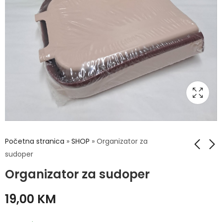
Početna stranica
»
SHOP
»
Organizator za
sudoper
Organizator za sudoper
Šolje 6/1 180ml
Zdjele 4/1 - ojačano
staklo
25,00
KM
19,00
KM
20,00
KM