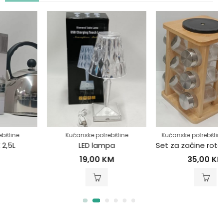
,
Kućanske potrebštine
Kućanske potrebštine
Posuđe
LED lampa
Set za začine rotation 360
19,00
KM
35,00
KM