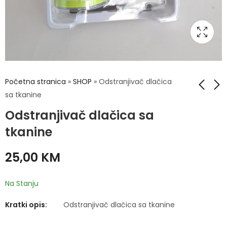
Početna stranica
»
SHOP
»
Odstranjivač dlačica
sa tkanine
Odstranjivač dlačica sa
Multifunkcionalni FM
Štapići za uši
transmiter
tkanine
13,00
KM
29,00
KM
25,00
KM
Na Stanju
Kratki opis:
Odstranjivač dlačica sa tkanine