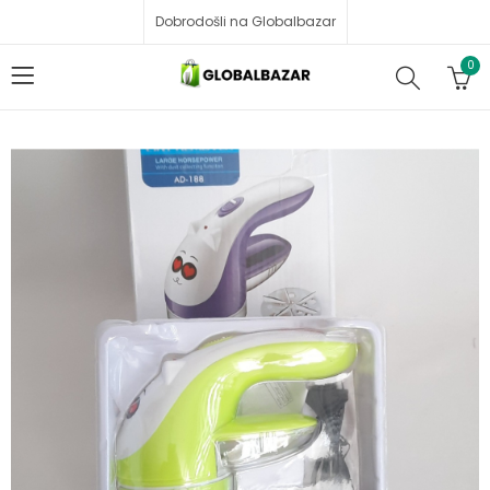
Dobrodošli na Globalbazar
0