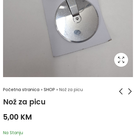
Početna stranica
»
SHOP
»
Nož za picu
Nož za picu
Fildžani 6/1
Noževi za guljenje
5,00
KM
2/1
9,00
KM
6,00
KM
Na Stanju