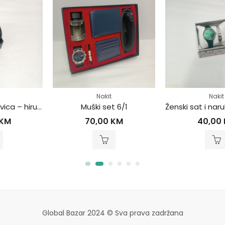
Nakit
Nakit
sat i narukvica – hirurški čelik
Muški set 6/1
Ženski sat i narukv
70,00
KM
40,00
KM
Global Bazar 2024 © Sva prava zadržana