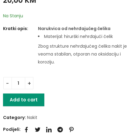
20,00
KM
Na Stanju
Kratki opis:
Narukvica od nehrđajućeg čelika
Materijal: hirurški nehrđajući čelik
Zbog strukture nehrđajućeg čelika nakit je
veoma stabilan, otporan na oksidaciju i
koroziju.
Add to cart
Category:
Nakit
Podijeli: