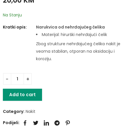
20,00
KM
Na Stanju
Kratki opis:
Narukvica od nehrđajućeg čelika
Materijal: hirurški nehrđajući čelik
Zbog strukture nehrđajućeg čelika nakit je
veoma stabilan, otporan na oksidaciju i
koroziju.
Add to cart
Category:
Nakit
Podijeli: