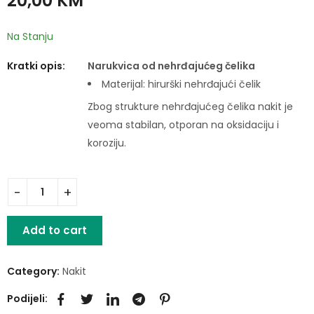
20,00
KM
Na Stanju
Kratki opis:
Narukvica od nehrđajućeg čelika
Materijal: hirurški nehrđajući čelik
Zbog strukture nehrđajućeg čelika nakit je
veoma stabilan, otporan na oksidaciju i
koroziju.
Add to cart
Category:
Nakit
Podijeli: