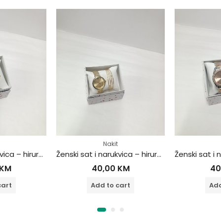
Nakit
Ženski sat i narukvica – hirurški čelik
Ženski sat i narukvica – hirurški čelik
KM
40,00
KM
40
cart
Add to cart
Add