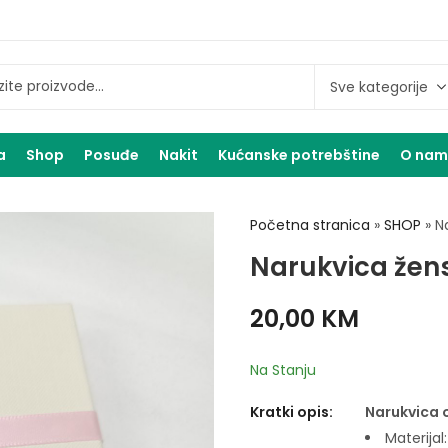
a
Shop
Posuđe
Nakit
Kućanske potrebštine
O na
Početna stranica
»
SHOP
»
N
Narukvica žens
20,00
KM
Na Stanju
Kratki opis:
Narukvica 
Materijal