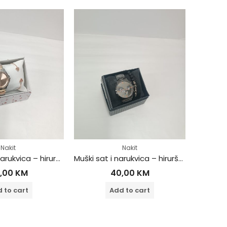
Nakit
Nakit
Ženski sat i narukvica – hirurški čelik
Muški sat i narukvica – hirurški čelik
,00
KM
40,00
KM
 to cart
Add to cart