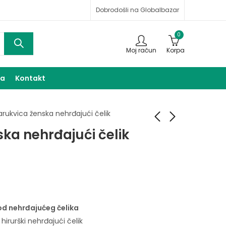
Dobrodošli na Globalbazar
0
Moj račun
Korpa
ma
Kontakt
arukvica ženska nehrđajući čelik
ka nehrđajući čelik
Narukvica ženska
Narukvica ženska
nehrđajući čelik
nehrđajući čelik
20,00
20,00
KM
KM
od nehrđajućeg čelika
: hirurški nehrđajući čelik