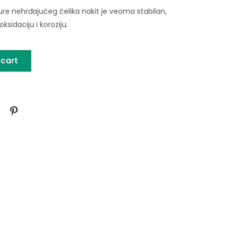
ure nehrđajućeg čelika nakit je veoma stabilan,
ksidaciju i koroziju.
 cart