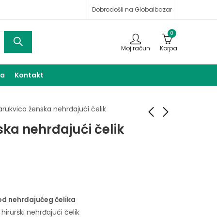
Dobrodošli na Globalbazar
0
Moj račun
Korpa
ma
Kontakt
arukvica ženska nehrđajući čelik
ka nehrđajući čelik
Narukvica ženska
Narukvica ženska
nehrđajući čelik
nehrđajući čelik
20,00
20,00
KM
KM
od nehrđajućeg čelika
: hirurški nehrđajući čelik