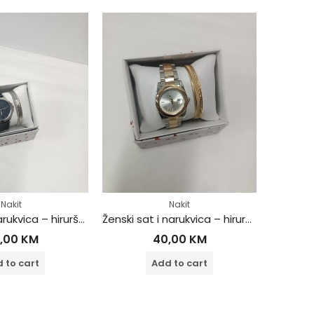
Nakit
Nakit
Muški sat i narukvica – hirurški čelik
Ženski sat i narukvica – hirurški čelik
,00
KM
40,00
KM
 to cart
Add to cart