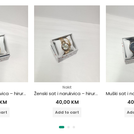
Nakit
Ženski sat i narukvica – hirurški čelik
Ženski sat i narukvica – hirurški čelik
KM
40,00
KM
40
cart
Add to cart
Add