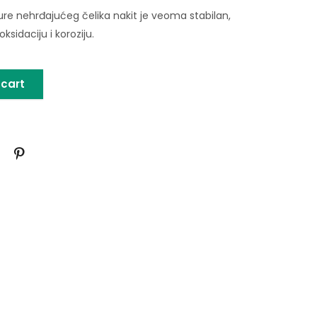
ure nehrđajućeg čelika nakit je veoma stabilan,
ksidaciju i koroziju.
 cart