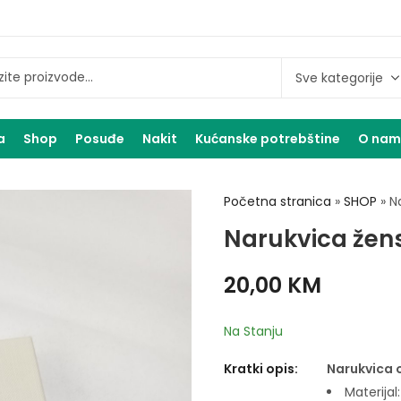
a
Shop
Posuđe
Nakit
Kućanske potrebštine
O na
Početna stranica
»
SHOP
»
N
Narukvica žens
20,00
KM
Na Stanju
Kratki opis:
Narukvica 
Materijal