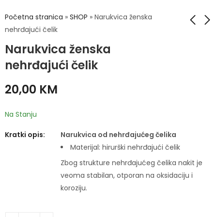
Početna stranica
»
SHOP
»
Narukvica ženska
nehrđajući čelik
Narukvica ženska
Narukvica ženska
Narukvica ženska
nehrđajući čelik
nehrđajući čelik
nehrđajući čelik
20,00
20,00
KM
KM
20,00
KM
Na Stanju
Kratki opis:
Narukvica od nehrđajućeg čelika
Materijal: hirurški nehrđajući čelik
Zbog strukture nehrđajućeg čelika nakit je
veoma stabilan, otporan na oksidaciju i
koroziju.