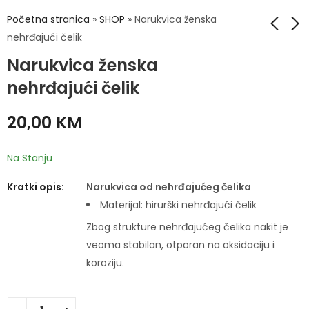
Početna stranica
»
SHOP
»
Narukvica ženska
nehrđajući čelik
Narukvica ženska
Narukvica ženska
Narukvica ženska
nehrđajući čelik
nehrđajući čelik
nehrđajući čelik
20,00
20,00
KM
KM
20,00
KM
Na Stanju
Kratki opis:
Narukvica od nehrđajućeg čelika
Materijal: hirurški nehrđajući čelik
Zbog strukture nehrđajućeg čelika nakit je
veoma stabilan, otporan na oksidaciju i
koroziju.