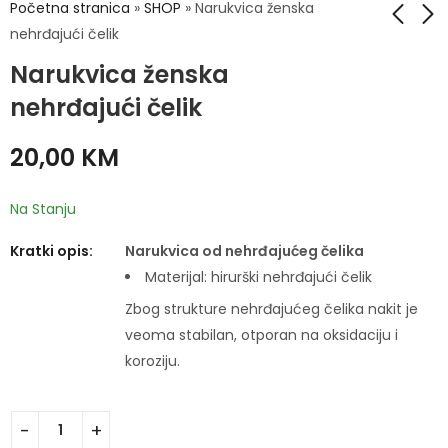
Početna stranica
»
SHOP
»
Narukvica ženska
nehrđajući čelik
Narukvica ženska
Narukvica ženska
Narukvica ženska
nehrđajući čelik
nehrđajući čelik
nehrđajući čelik
20,00
20,00
KM
KM
20,00
KM
Na Stanju
Kratki opis:
Narukvica od nehrđajućeg čelika
Materijal: hirurški nehrđajući čelik
Zbog strukture nehrđajućeg čelika nakit je
veoma stabilan, otporan na oksidaciju i
koroziju.