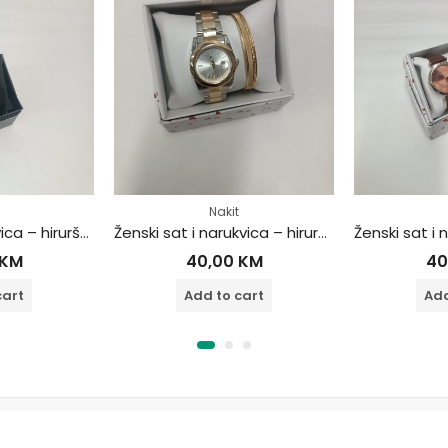
Nakit
Muški sat i narukvica – hirurški čelik
Ženski sat i narukvica – hirurški čelik
KM
40,00
KM
40
cart
Add to cart
Add
Global Bazar 2024 © Sva prava zadržana