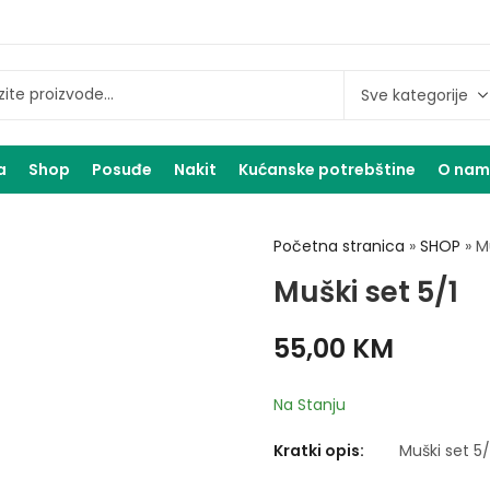
a
Shop
Posuđe
Nakit
Kućanske potrebštine
O na
Početna stranica
»
SHOP
»
M
Muški set 5/1
55,00
KM
Na Stanju
Kratki opis:
Muški set 5/