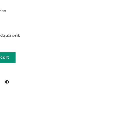
vica
rđajući čelik
 cart