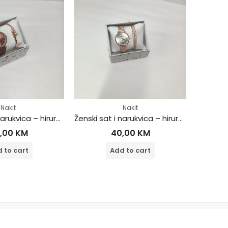
Nakit
Nakit
Ženski sat i narukvica – hirurški čelik
Ženski sat i narukvica – hirurški čelik
,00
KM
40,00
KM
 to cart
Add to cart