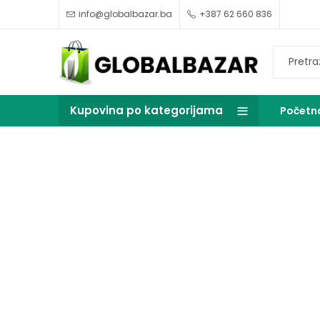
info@globalbazar.ba
+387 62 660 836
Kupovina po kategorijama
Početn