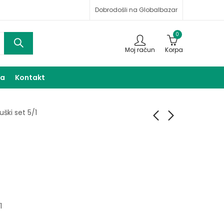
Dobrodošli na Globalbazar
0
Moj račun
Korpa
ma
Kontakt
uški set 5/1
Muški set 5/1
Set ženski 5/1
55,00
60,00
KM
KM
1