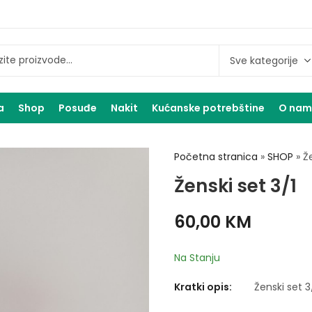
a
Shop
Posuđe
Nakit
Kućanske potrebštine
O na
Početna stranica
»
SHOP
»
Ž
Ženski set 3/1
60,00
KM
Na Stanju
Kratki opis:
Ženski set 3