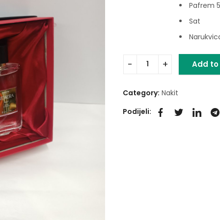
Pafrem 
Sat
Narukvic
Add to
Category:
Nakit
Podijeli: