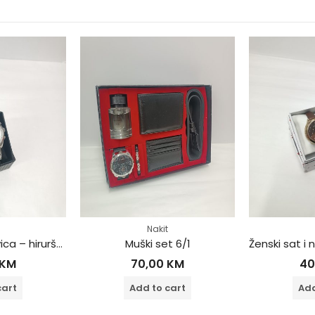
Nakit
Muški sat i narukvica – hirurški čelik
Muški set 6/1
KM
70,00
KM
40
cart
Add to cart
Add