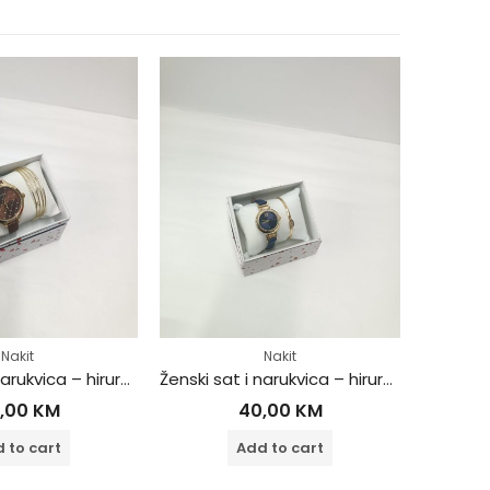
Nakit
Nakit
Ženski sat i narukvica – hirurški čelik
Ženski sat i narukvica – hirurški čelik
,00
KM
40,00
KM
 to cart
Add to cart