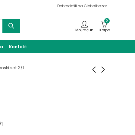
Dobrodošli na Globalbazar
0
Moj račun
Korpa
ma
Kontakt
enski set 3/1
Muški set 4/1
Ženski set 3/1
60,00
60,00
KM
KM
/1