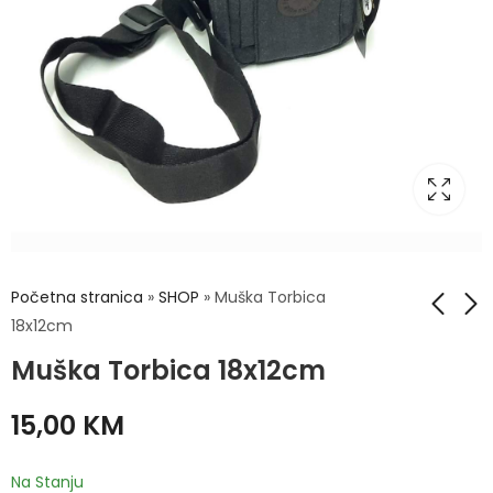
Početna stranica
»
SHOP
»
Muška Torbica
18x12cm
Muška Torbica 18x12cm
Muška Torbica 25x18
Muška Torbica
30x18cm
19,00
KM
15,00
KM
25,00
KM
Na Stanju