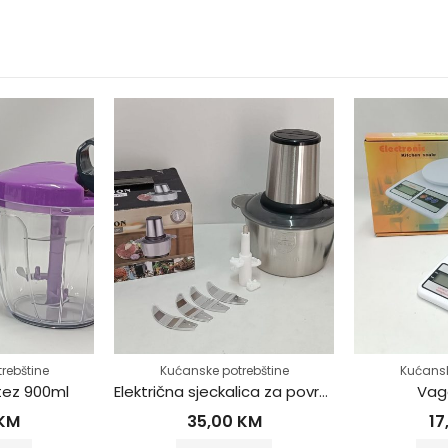
rebštine
Kućanske potrebštine
Kućansk
tez 900ml
Električna sjeckalica za povrće i meso
Vag
KM
35,00
KM
17