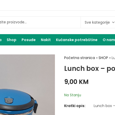
a
Shop
Posuđe
Nakit
Kućanske potrebštine
O na
Početna stranica
»
SHOP
»
L
Lunch box – p
9,00
KM
Na Stanju
Kratki opis:
Lunch box 