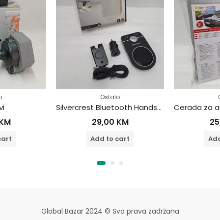
o
Ostalo
vi
Silvercrest Bluetooth Hands-Free komletan set za auto
KM
29,00
KM
25
cart
Add to cart
Add
Global Bazar 2024 © Sva prava zadržana