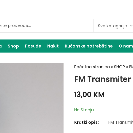
a
Shop
Posuđe
Nakit
Kućanske potrebštine
O na
Početna stranica
»
SHOP
»
F
FM Transmiter 
13,00
KM
Na Stanju
Kratki opis:
FM Transmit