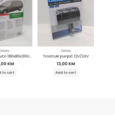
Ostalo
Ostalo
Cerada za auto 180x80x310cm
Trostruki punjač 12V/24V
Ši
,00
KM
13,00
KM
 to cart
Add to cart