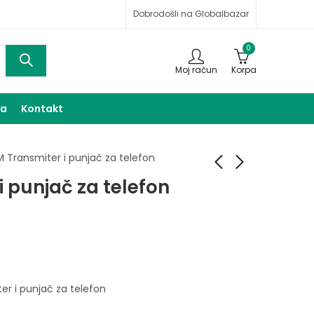
Dobrodošli na Globalbazar
0
Moj račun
Korpa
ma
Kontakt
M Transmiter i punjač za telefon
i punjač za telefon
Auto punjač
Držač za telefon
7,00
7,00
KM
KM
er i punjač za telefon