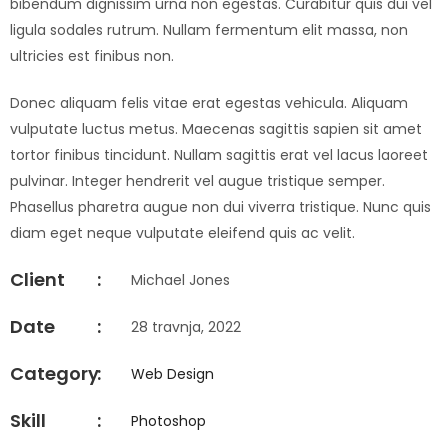
bibendum dignissim urna non egestas. Curabitur quis dui vel
ligula sodales rutrum. Nullam fermentum elit massa, non
ultricies est finibus non.
Donec aliquam felis vitae erat egestas vehicula. Aliquam
vulputate luctus metus. Maecenas sagittis sapien sit amet
tortor finibus tincidunt. Nullam sagittis erat vel lacus laoreet
pulvinar. Integer hendrerit vel augue tristique semper.
Phasellus pharetra augue non dui viverra tristique. Nunc quis
diam eget neque vulputate eleifend quis ac velit.
Client
:
Michael Jones
Date
:
28 travnja, 2022
Category
:
Web Design
Skill
:
Photoshop